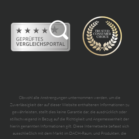
Obwohl alle Anstrengungen unternommen werden, um die
Zuverlässigkeit der auf dieser Website enthaltenen Informationen zu
gewährleisten, stellt dies keine Garantie dar, die ausdrücklich oder
stillschweigend in Bezug auf die Richtigkeit und Angemessenheit der
hierin genannten Informationen gilt. Diese Internetseite befasst sich
ausschließlich mit dem Markt im DACH-Raum, und Produkten, die