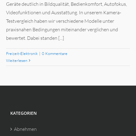
Geräte deutlich in Bildqualität, Bedienkomfort, Autofokus,
Video­funktionen und Ausstattung. In unserem Kamera-
Testvergleich haben wir verschiedene Modelle unter
praxisnahen Bedingungen miteinander verglichen und
bewertet. Dabei standen [...]
Freizeit-Elektronik
|
0 Kommentare
Weiterlesen
KATEGORIEN
Abnehmen