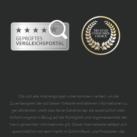
Obwohl alle Anstrengungen unternommen werden, um die
Zuverlässigkeit der auf dieser Website enthaltenen Informationen zu
gewährleisten, stellt dies keine Garantie dar, die ausdrücklich oder
stillschweigend in Bezug auf die Richtigkeit und Angemessenheit der
hierin genannten Informationen gilt. Diese Internetseite befasst sich
ausschließlich mit dem Markt im DACH-Raum, und Produkten, die