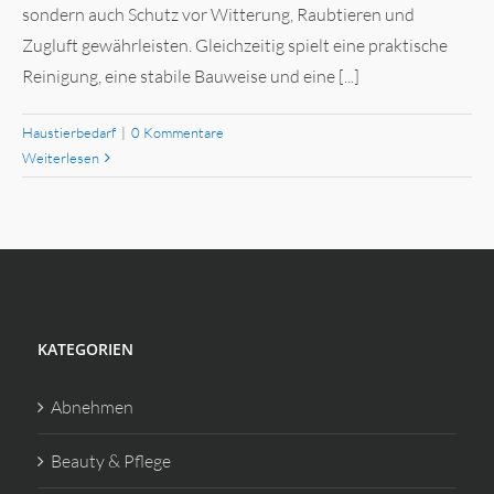
sondern auch Schutz vor Witterung, Raubtieren und
Zugluft gewährleisten. Gleichzeitig spielt eine praktische
Reinigung, eine stabile Bauweise und eine [...]
Haustierbedarf
|
0 Kommentare
Weiterlesen
KATEGORIEN
Abnehmen
Beauty & Pflege