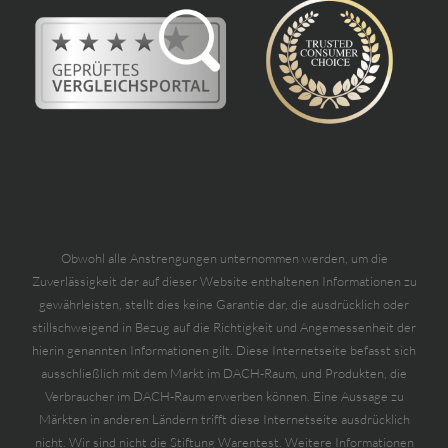
Obwohl alle Anstrengungen unternommen werden, um die
Zuverlässigkeit der auf dieser Website enthaltenen Informationen zu
gewährleisten, stellt dies keine Garantie dar, die ausdrücklich oder
stillschweigend in Bezug auf die Richtigkeit und Angemessenheit der
hierin genannten Informationen gilt. Diese Internetseite befasst sich
ausschließlich mit dem Markt im DACH-Raum, und Produkten, die
Verbraucher im DACH-Raum erwerben können. Eine Aussage zu
Märkten in anderen Ländern trifft diese Internetseite ausdrücklich
nicht. Wir sind nicht die Stiftung Warentest. Weitere Informationen