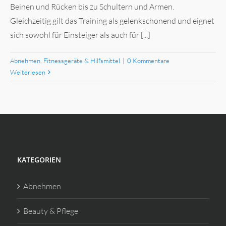
Beinen und Rücken bis zu Schultern und Armen.
Gleichzeitig gilt das Training als gelenkschonend und eignet
sich sowohl für Einsteiger als auch für [...]
Abnehmen
,
Fitnessgeräte & Hilfsmittel
|
0 Kommentare
Weiterlesen
KATEGORIEN
Abnehmen
Beauty & Pflege