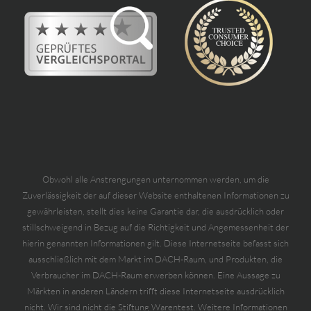
Obwohl alle Anstrengungen unternommen werden, um die
Zuverlässigkeit der auf dieser Website enthaltenen Informationen zu
gewährleisten, stellt dies keine Garantie dar, die ausdrücklich oder
stillschweigend in Bezug auf die Richtigkeit und Angemessenheit der
hierin genannten Informationen gilt. Diese Internetseite befasst sich
ausschließlich mit dem Markt im DACH-Raum, und Produkten, die
Verbraucher im DACH-Raum erwerben können. Eine Aussage zu
Märkten in anderen Ländern trifft diese Internetseite ausdrücklich
nicht. Wir sind nicht die Stiftung Warentest. Weitere Informationen