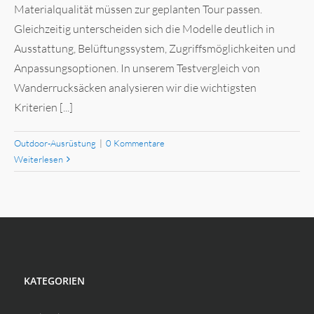
Materialqualität müssen zur geplanten Tour passen.
Gleichzeitig unterscheiden sich die Modelle deutlich in
Ausstattung, Belüftungssystem, Zugriffsmöglichkeiten und
Anpassungsoptionen. In unserem Testvergleich von
Wanderrucksäcken analysieren wir die wichtigsten
Kriterien [...]
Outdoor-Ausrüstung
|
0 Kommentare
Weiterlesen
KATEGORIEN