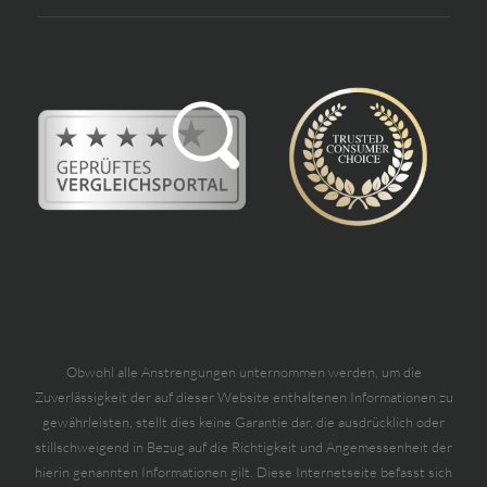
Obwohl alle Anstrengungen unternommen werden, um die
Zuverlässigkeit der auf dieser Website enthaltenen Informationen zu
gewährleisten, stellt dies keine Garantie dar, die ausdrücklich oder
stillschweigend in Bezug auf die Richtigkeit und Angemessenheit der
hierin genannten Informationen gilt. Diese Internetseite befasst sich