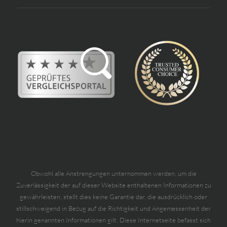
Obwohl alle Anstrengungen unternommen werden, um die
Zuverlässigkeit der auf dieser Website enthaltenen Informationen zu
gewährleisten, stellt dies keine Garantie dar, die ausdrücklich oder
stillschweigend in Bezug auf die Richtigkeit und Angemessenheit der
hierin genannten Informationen gilt. Diese Internetseite befasst sich