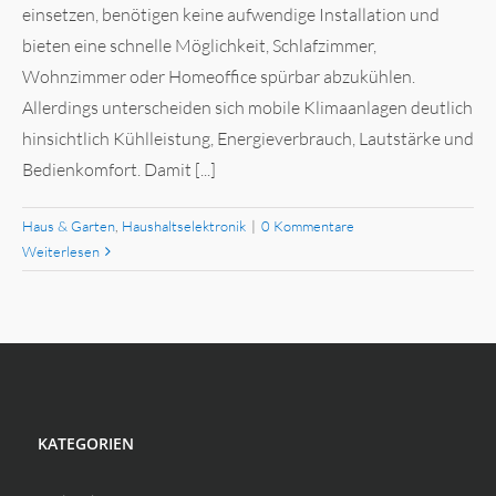
einsetzen, benötigen keine aufwendige Installation und
bieten eine schnelle Möglichkeit, Schlafzimmer,
Wohnzimmer oder Homeoffice spürbar abzukühlen.
Allerdings unterscheiden sich mobile Klimaanlagen deutlich
hinsichtlich Kühlleistung, Energieverbrauch, Lautstärke und
Bedienkomfort. Damit [...]
Haus & Garten
,
Haushaltselektronik
|
0 Kommentare
Weiterlesen
KATEGORIEN