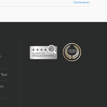
Weiterlesen
m
 Test
 im