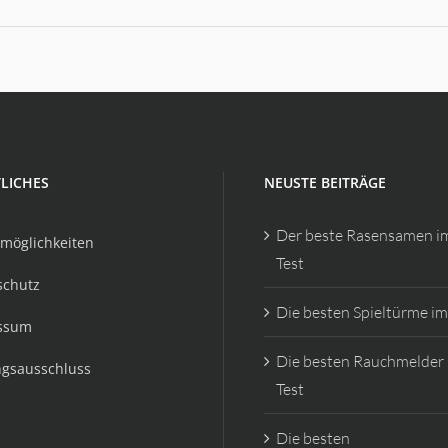
LICHES
NEUSTE BEITRÄGE
Der beste Rasensamen i
möglichkeiten
Test
schutz
Die besten Spieltürme im
ssum
Die besten Rauchmelder
ngsausschluss
Test
Die besten