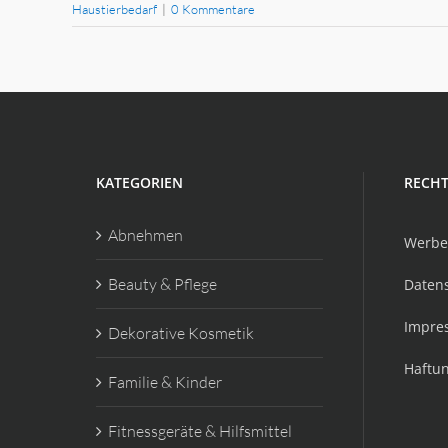
Haustierbedarf
|
0 Kommentare
KATEGORIEN
RECHT
Abnehmen
Werbe
Beauty & Pflege
Daten
Impre
Dekorative Kosmetik
Haftu
Familie & Kinder
Fitnessgeräte & Hilfsmittel