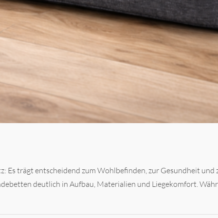
atz: Es trägt entscheidend zum Wohlbefinden, zur Gesundheit und 
debetten deutlich in Aufbau, Materialien und Liegekomfort. Währ