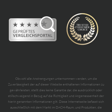
Obwohl alle Anstrengungen unternommen werden, um die
Zuverlässigkeit der auf dieser Website enthaltenen Informationen zu
gewährleisten, stellt dies keine Garantie dar, die ausdrücklich oder
stillschweigend in Bezug auf die Richtigkeit und Angemessenheit der
hierin genannten Informationen gilt. Diese Internetseite befasst sich
ausschließlich mit dem Markt im DACH-Raum, und Produkten, die