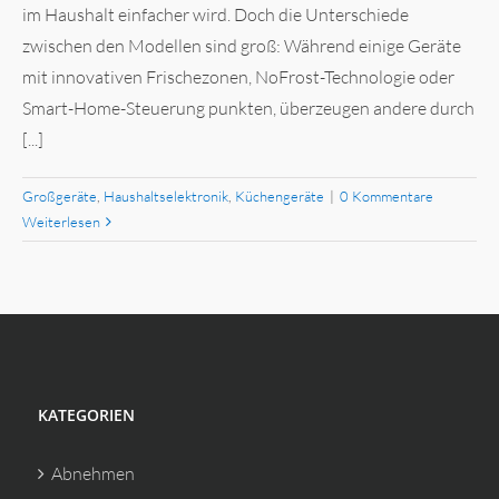
im Haushalt einfacher wird. Doch die Unterschiede
zwischen den Modellen sind groß: Während einige Geräte
mit innovativen Frischezonen, NoFrost-Technologie oder
Smart-Home-Steuerung punkten, überzeugen andere durch
[...]
Großgeräte
,
Haushaltselektronik
,
Küchengeräte
|
0 Kommentare
Weiterlesen
KATEGORIEN
Abnehmen