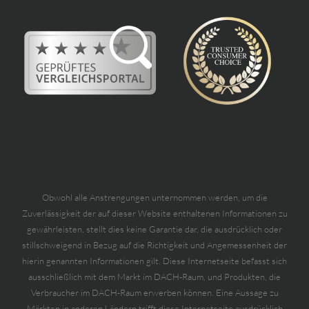
Obwohl alle Anstrengungen unternommen werden, um die
Zuverlässigkeit der auf dieser Website enthaltenen Informationen zu
gewährleisten, stellt dies keine Garantie dar, die ausdrücklich oder
stillschweigend in Bezug auf die Richtigkeit und Angemessenheit der
hierin genannten Informationen gilt. Diese Internetseite befasst sich
ausschließlich mit dem Markt im DACH-Raum, und Produkten, die
Verbraucher im DACH-Raum erwerben können. Eine Aussage zu
Märkten in anderen Ländern trifft diese Internetseite ausdrücklich