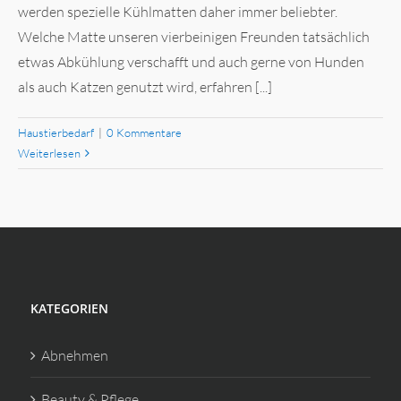
werden spezielle Kühlmatten daher immer beliebter.
Welche Matte unseren vierbeinigen Freunden tatsächlich
etwas Abkühlung verschafft und auch gerne von Hunden
als auch Katzen genutzt wird, erfahren [...]
Haustierbedarf
|
0 Kommentare
Weiterlesen
KATEGORIEN
Abnehmen
Beauty & Pflege