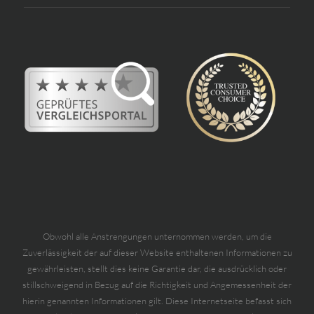
Obwohl alle Anstrengungen unternommen werden, um die
Zuverlässigkeit der auf dieser Website enthaltenen Informationen zu
gewährleisten, stellt dies keine Garantie dar, die ausdrücklich oder
stillschweigend in Bezug auf die Richtigkeit und Angemessenheit der
hierin genannten Informationen gilt. Diese Internetseite befasst sich