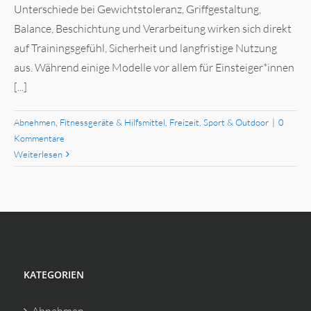
Unterschiede bei Gewichtstoleranz, Griffgestaltung,
Balance, Beschichtung und Verarbeitung wirken sich direkt
auf Trainingsgefühl, Sicherheit und langfristige Nutzung
aus. Während einige Modelle vor allem für Einsteiger*innen
[...]
Abnehmen
,
Fitnessgeräte & Hilfsmittel
,
Freizeit, Sport & Outdoor
|
0
Kommentare
Weiterlesen
KATEGORIEN