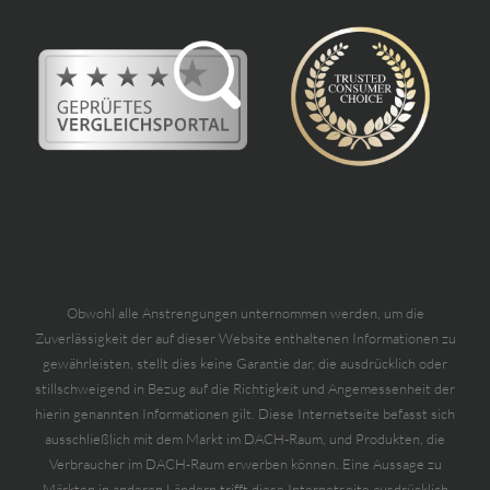
Obwohl alle Anstrengungen unternommen werden, um die
Zuverlässigkeit der auf dieser Website enthaltenen Informationen zu
gewährleisten, stellt dies keine Garantie dar, die ausdrücklich oder
stillschweigend in Bezug auf die Richtigkeit und Angemessenheit der
hierin genannten Informationen gilt. Diese Internetseite befasst sich
ausschließlich mit dem Markt im DACH-Raum, und Produkten, die
Verbraucher im DACH-Raum erwerben können. Eine Aussage zu
Märkten in anderen Ländern trifft diese Internetseite ausdrücklich