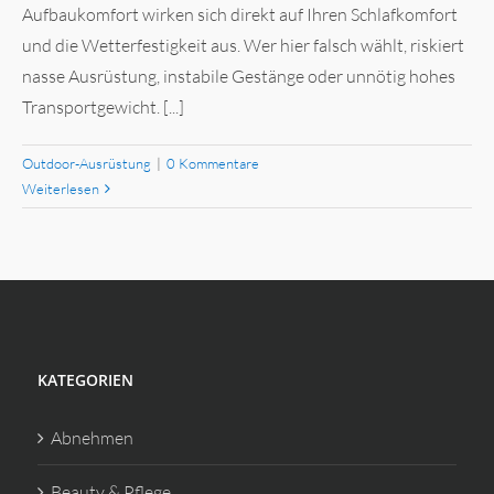
Aufbaukomfort wirken sich direkt auf Ihren Schlafkomfort
und die Wetterfestigkeit aus. Wer hier falsch wählt, riskiert
nasse Ausrüstung, instabile Gestänge oder unnötig hohes
Transportgewicht. [...]
Outdoor-Ausrüstung
|
0 Kommentare
Weiterlesen
KATEGORIEN
Abnehmen
Beauty & Pflege