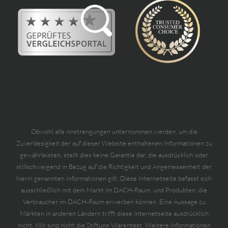
Obwohl alle Anstrengungen unternommen werden, um die
Zuverlässigkeit der auf dieser Website enthaltenen Informationen zu
gewährleisten, stellt dies keine Garantie dar, die ausdrücklich oder
stillschweigend in Bezug auf die Richtigkeit und Angemessenheit der
hierin genannten Informationen gilt. Diese Internetseite befasst sich
ausschließlich mit dem Markt im DACH-Raum, und Produkten, die
Verbraucher im DACH-Raum erwerben können. Eine Aussage zu
Märkten in anderen Ländern trifft diese Internetseite ausdrücklich
nicht. Wir sind nicht die Stiftung Warentest. Weitere Informationen