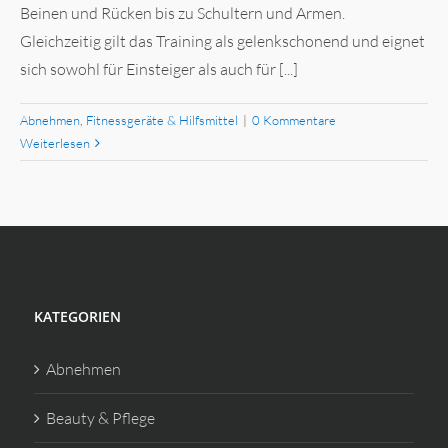
Beinen und Rücken bis zu Schultern und Armen.
Gleichzeitig gilt das Training als gelenkschonend und eignet
sich sowohl für Einsteiger als auch für [...]
Abnehmen
,
Fitnessgeräte & Hilfsmittel
|
0 Kommentare
Weiterlesen
KATEGORIEN
Abnehmen
Beauty & Pflege