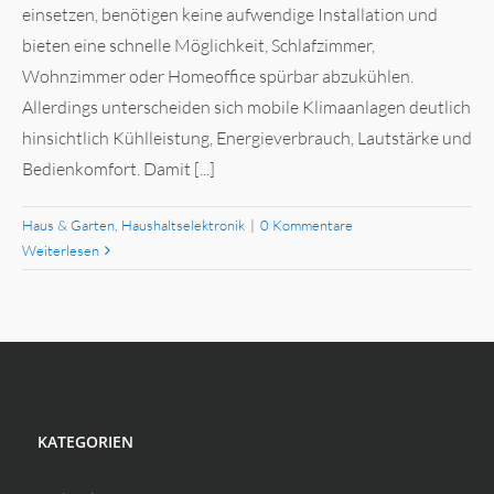
einsetzen, benötigen keine aufwendige Installation und
bieten eine schnelle Möglichkeit, Schlafzimmer,
Wohnzimmer oder Homeoffice spürbar abzukühlen.
Allerdings unterscheiden sich mobile Klimaanlagen deutlich
hinsichtlich Kühlleistung, Energieverbrauch, Lautstärke und
Bedienkomfort. Damit [...]
Haus & Garten
,
Haushaltselektronik
|
0 Kommentare
Weiterlesen
KATEGORIEN