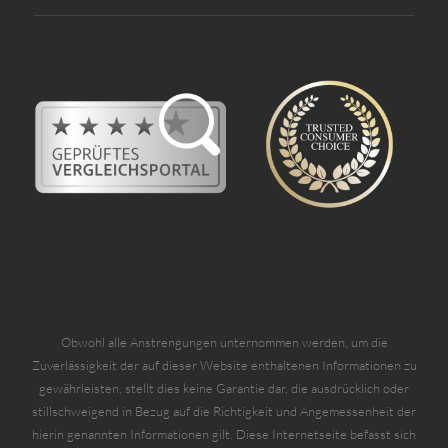
Obwohl alle Anstrengungen unternommen werden, um die
Zuverlässigkeit der auf dieser Website enthaltenen Informationen zu
gewährleisten, stellt dies keine Garantie dar, die ausdrücklich oder
stillschweigend in Bezug auf die Richtigkeit und Angemessenheit der
hierin genannten Informationen gilt. Diese Internetseite befasst sich