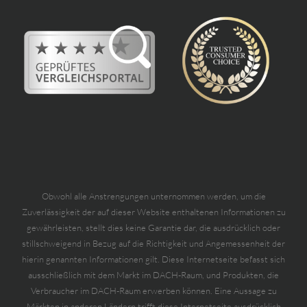
Obwohl alle Anstrengungen unternommen werden, um die
Zuverlässigkeit der auf dieser Website enthaltenen Informationen zu
gewährleisten, stellt dies keine Garantie dar, die ausdrücklich oder
stillschweigend in Bezug auf die Richtigkeit und Angemessenheit der
hierin genannten Informationen gilt. Diese Internetseite befasst sich
ausschließlich mit dem Markt im DACH-Raum, und Produkten, die
Verbraucher im DACH-Raum erwerben können. Eine Aussage zu
Märkten in anderen Ländern trifft diese Internetseite ausdrücklich