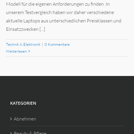
Modell für die eigenen Anforderungen zu finden. In
unserem Testvergleich haben wir daher verschiedene
aktuelle Laptops aus unterschiedlichen Preisklassen und
Einsatzzwecken [...]
Technik & Elektronik
|
0 Kommentare
Weiterlesen
KATEGORIEN
Abnehmen
Beauty & Pflege