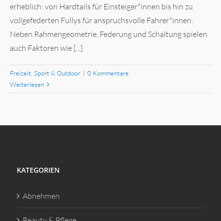
erheblich: von Hardtails für Einsteiger*innen bis hin zu
vollgefederten Fullys für anspruchsvolle Fahrer*innen.
Neben Rahmengeometrie, Federung und Schaltung spielen
auch Faktoren wie [...]
Freizeit, Sport & Outdoor
|
0 Kommentare
Weiterlesen
KATEGORIEN
Abnehmen
Beauty & Pflege