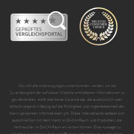
Obwohl alle Anstrengungen unternommen werden, um die
Zuverlässigkeit der auf dieser Website enthaltenen Informationen zu
gewährleisten, stellt dies keine Garantie dar, die ausdrücklich oder
stillschweigend in Bezug auf die Richtigkeit und Angemessenheit der
hierin genannten Informationen gilt. Diese Internetseite befasst sich
ausschließlich mit dem Markt im DACH-Raum, und Produkten, die
Verbraucher im DACH-Raum erwerben können. Eine Aussage zu
Märkten in anderen Ländern trifft diese Internetseite ausdrücklich