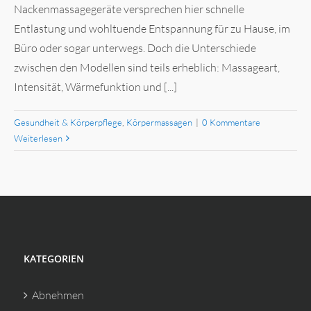
Nackenmassagegeräte versprechen hier schnelle
Entlastung und wohltuende Entspannung für zu Hause, im
Büro oder sogar unterwegs. Doch die Unterschiede
zwischen den Modellen sind teils erheblich: Massageart,
Intensität, Wärmefunktion und [...]
Gesundheit & Körperpflege
,
Körpermassagen
|
0 Kommentare
Weiterlesen
KATEGORIEN
Abnehmen