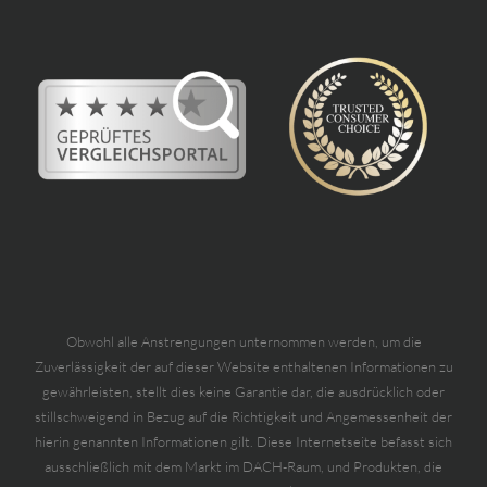
Obwohl alle Anstrengungen unternommen werden, um die
Zuverlässigkeit der auf dieser Website enthaltenen Informationen zu
gewährleisten, stellt dies keine Garantie dar, die ausdrücklich oder
stillschweigend in Bezug auf die Richtigkeit und Angemessenheit der
hierin genannten Informationen gilt. Diese Internetseite befasst sich
ausschließlich mit dem Markt im DACH-Raum, und Produkten, die