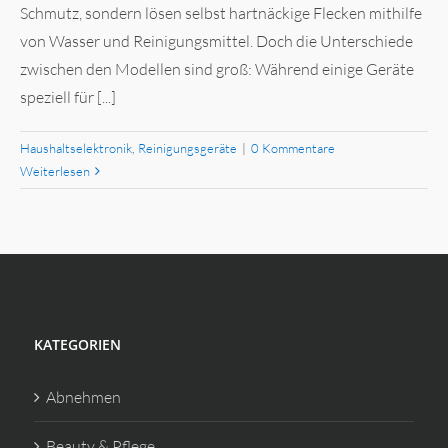
Schmutz, sondern lösen selbst hartnäckige Flecken mithilfe
von Wasser und Reinigungsmittel. Doch die Unterschiede
zwischen den Modellen sind groß: Während einige Geräte
speziell für [...]
Haushaltselektronik
,
Reinigungsgeräte
|
0 Kommentare
Weiterlesen
KATEGORIEN
Abnehmen
Beauty & Pflege