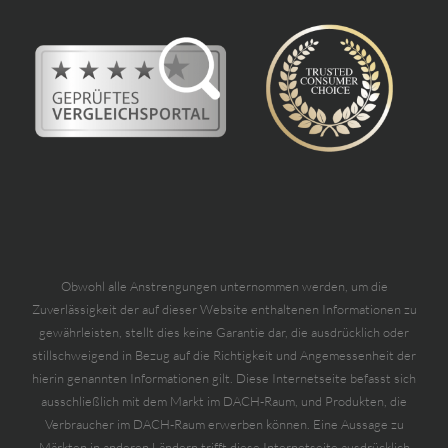
Obwohl alle Anstrengungen unternommen werden, um die
Zuverlässigkeit der auf dieser Website enthaltenen Informationen zu
gewährleisten, stellt dies keine Garantie dar, die ausdrücklich oder
stillschweigend in Bezug auf die Richtigkeit und Angemessenheit der
hierin genannten Informationen gilt. Diese Internetseite befasst sich
ausschließlich mit dem Markt im DACH-Raum, und Produkten, die
Verbraucher im DACH-Raum erwerben können. Eine Aussage zu
Märkten in anderen Ländern trifft diese Internetseite ausdrücklich