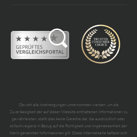
Obwohl alle Anstrengungen unternommen werden, um die
Zuverlässigkeit der auf dieser Website enthaltenen Informationen zu
gewährleisten, stellt dies keine Garantie dar, die ausdrücklich oder
stillschweigend in Bezug auf die Richtigkeit und Angemessenheit der
hierin genannten Informationen gilt. Diese Internetseite befasst sich