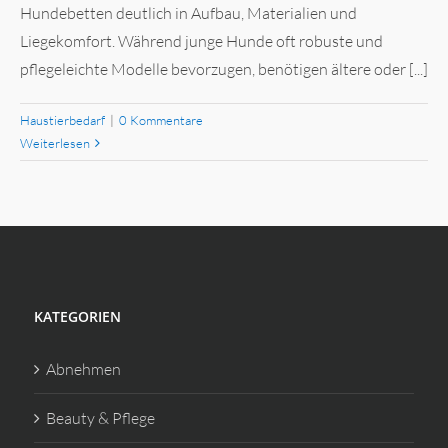
Hundebetten deutlich in Aufbau, Materialien und
Liegekomfort. Während junge Hunde oft robuste und
pflegeleichte Modelle bevorzugen, benötigen ältere oder [...]
Haustierbedarf
|
0 Kommentare
Weiterlesen
KATEGORIEN
Abnehmen
Beauty & Pflege