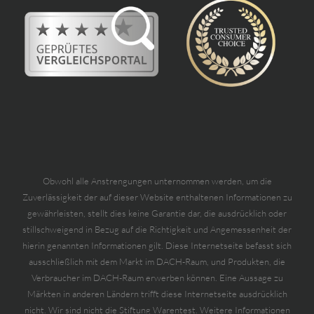
Obwohl alle Anstrengungen unternommen werden, um die
Zuverlässigkeit der auf dieser Website enthaltenen Informationen zu
gewährleisten, stellt dies keine Garantie dar, die ausdrücklich oder
stillschweigend in Bezug auf die Richtigkeit und Angemessenheit der
hierin genannten Informationen gilt. Diese Internetseite befasst sich
ausschließlich mit dem Markt im DACH-Raum, und Produkten, die
Verbraucher im DACH-Raum erwerben können. Eine Aussage zu
Märkten in anderen Ländern trifft diese Internetseite ausdrücklich
nicht. Wir sind nicht die Stiftung Warentest. Weitere Informationen