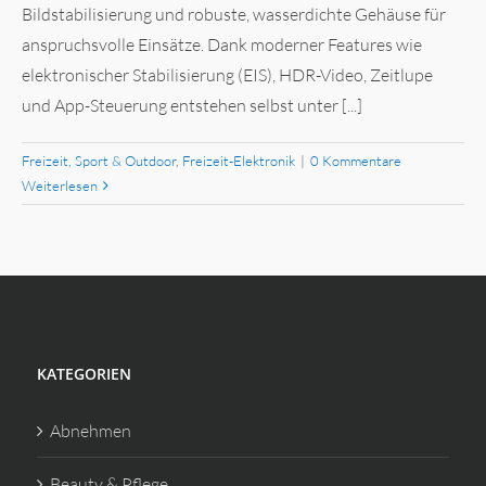
Bildstabilisierung und robuste, wasserdichte Gehäuse für
anspruchsvolle Einsätze. Dank moderner Features wie
elektronischer Stabilisierung (EIS), HDR-Video, Zeitlupe
und App-Steuerung entstehen selbst unter [...]
Freizeit, Sport & Outdoor
,
Freizeit-Elektronik
|
0 Kommentare
Weiterlesen
KATEGORIEN
Abnehmen
Beauty & Pflege