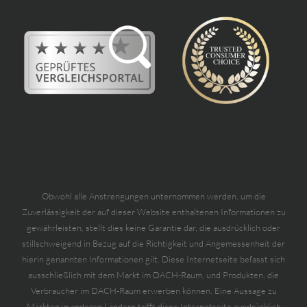
Obwohl alle Anstrengungen unternommen werden, um die
Zuverlässigkeit der auf dieser Website enthaltenen Informationen zu
gewährleisten, stellt dies keine Garantie dar, die ausdrücklich oder
stillschweigend in Bezug auf die Richtigkeit und Angemessenheit der
hierin genannten Informationen gilt. Diese Internetseite befasst sich
ausschließlich mit dem Markt im DACH-Raum, und Produkten, die
Verbraucher im DACH-Raum erwerben können. Eine Aussage zu
Märkten in anderen Ländern trifft diese Internetseite ausdrücklich