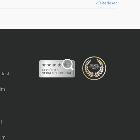
Weiterlesen
 Test
 im
st
 im