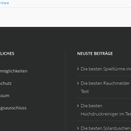
ntare
LICHES
NEUSTE BEITRÄGE
Die besten Spieltürme im
möglichkeiten
Die besten Rauchmelder
schutz
Test
ssum
Die besten
ngsausschluss
Hochdruckreiniger im Te
Die besten Solarduschen