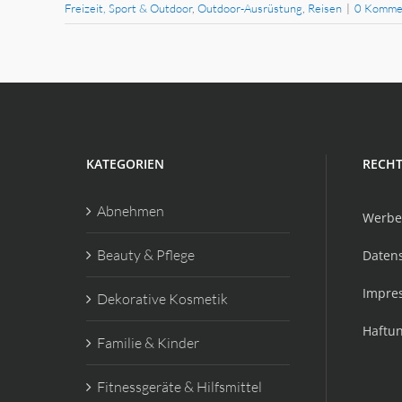
Freizeit, Sport & Outdoor
,
Outdoor-Ausrüstung
,
Reisen
|
0 Komme
KATEGORIEN
RECHT
Abnehmen
Werbe
Beauty & Pflege
Daten
Impre
Dekorative Kosmetik
Haftu
Familie & Kinder
Fitnessgeräte & Hilfsmittel