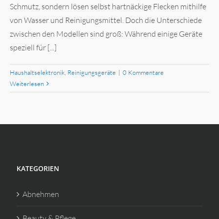
Schmutz, sondern lösen selbst hartnäckige Flecken mithilfe
von Wasser und Reinigungsmittel. Doch die Unterschiede
zwischen den Modellen sind groß: Während einige Geräte
speziell für [...]
Haushaltselektronik
,
Reinigungsgeräte
|
0 Kommentare
Weiterlesen
KATEGORIEN
Abnehmen
Beauty & Pflege