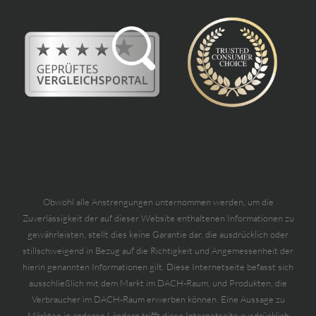
Obwohl alle Anstrengungen unternommen werden, um die
Zuverlässigkeit der auf dieser Website enthaltenen Informationen zu
gewährleisten, stellt dies keine Garantie dar, die ausdrücklich oder
stillschweigend in Bezug auf die Richtigkeit und Angemessenheit der
hierin genannten Informationen gilt. Diese Internetseite befasst sich
ausschließlich mit dem Markt im DACH-Raum, und Produkten, die
Verbraucher im DACH-Raum erwerben können. Eine Aussage zu
Märkten in anderen Ländern trifft diese Internetseite ausdrücklich