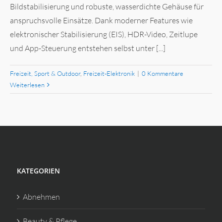
Bildstabilisierung und robuste, wasserdichte Gehäuse für
anspruchsvolle Einsätze. Dank moderner Features wie
elektronischer Stabilisierung (EIS), HDR-Video, Zeitlupe
und App-Steuerung entstehen selbst unter [...]
Freizeit, Sport & Outdoor
,
Freizeit-Elektronik
|
0 Kommentare
Weiterlesen
KATEGORIEN
Abnehmen
Beauty & Pflege