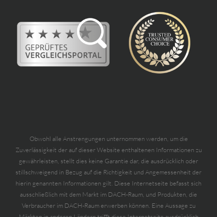
Obwohl alle Anstrengungen unternommen werden, um die
Zuverlässigkeit der auf dieser Website enthaltenen Informationen zu
gewährleisten, stellt dies keine Garantie dar, die ausdrücklich oder
stillschweigend in Bezug auf die Richtigkeit und Angemessenheit der
hierin genannten Informationen gilt. Diese Internetseite befasst sich
ausschließlich mit dem Markt im DACH-Raum, und Produkten, die
Verbraucher im DACH-Raum erwerben können. Eine Aussage zu
Märkten in anderen Ländern trifft diese Internetseite ausdrücklich