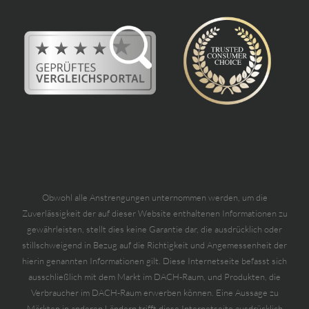
Obwohl alle Anstrengungen unternommen werden, um die
Zuverlässigkeit der auf dieser Website enthaltenen Informationen zu
gewährleisten, stellt dies keine Garantie dar, die ausdrücklich oder
stillschweigend in Bezug auf die Richtigkeit und Angemessenheit der
hierin genannten Informationen gilt. Diese Internetseite befasst sich
ausschließlich mit dem Markt im DACH-Raum, und Produkten, die
Verbraucher im DACH-Raum erwerben können. Eine Aussage zu
Märkten in anderen Ländern trifft diese Internetseite ausdrücklich