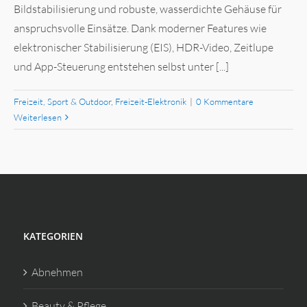
Bildstabilisierung und robuste, wasserdichte Gehäuse für
anspruchsvolle Einsätze. Dank moderner Features wie
elektronischer Stabilisierung (EIS), HDR-Video, Zeitlupe
und App-Steuerung entstehen selbst unter [...]
Freizeit, Sport & Outdoor
,
Freizeit-Elektronik
|
0 Kommentare
Weiterlesen
KATEGORIEN
Abnehmen
Beauty & Pflege