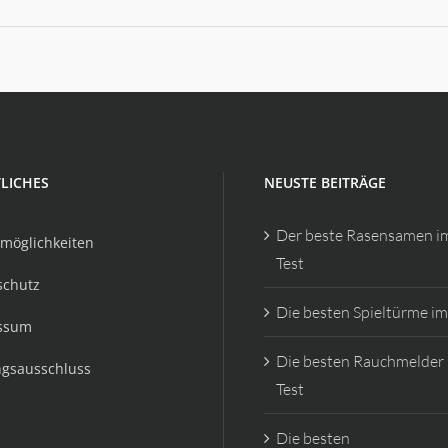
LICHES
NEUSTE BEITRÄGE
Der beste Rasensamen i
möglichkeiten
Test
schutz
Die besten Spieltürme im
ssum
Die besten Rauchmelder
ngsausschluss
Test
Die besten