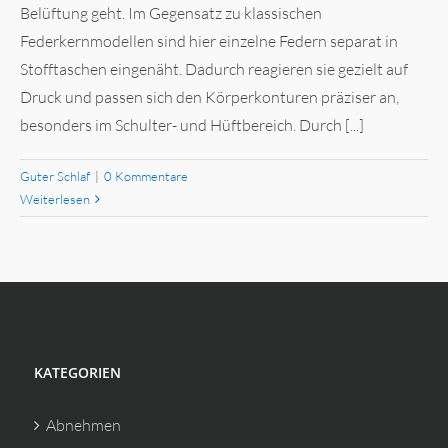
Belüftung geht. Im Gegensatz zu klassischen
Federkernmodellen sind hier einzelne Federn separat in
Stofftaschen eingenäht. Dadurch reagieren sie gezielt auf
Druck und passen sich den Körperkonturen präziser an,
besonders im Schulter- und Hüftbereich. Durch [...]
Guter Schlaf
|
0 Kommentare
Weiterlesen
KATEGORIEN
Abnehmen