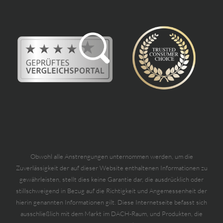
Obwohl alle Anstrengungen unternommen werden, um die
Zuverlässigkeit der auf dieser Website enthaltenen Informationen zu
gewährleisten, stellt dies keine Garantie dar, die ausdrücklich oder
stillschweigend in Bezug auf die Richtigkeit und Angemessenheit der
hierin genannten Informationen gilt. Diese Internetseite befasst sich
ausschließlich mit dem Markt im DACH-Raum, und Produkten, die