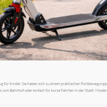
zeug für Kinder. Sie haben sich zu einem praktischen Fortbewegungsm
cke vom Bahnhof oder einfach für kurze Fahrten in der Stadt: Mod