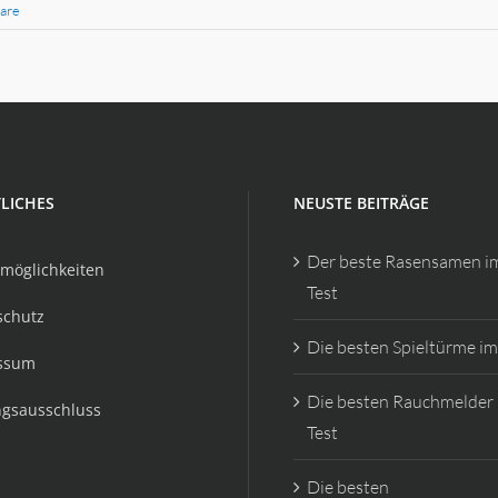
are
LICHES
NEUSTE BEITRÄGE
Der beste Rasensamen i
möglichkeiten
Test
schutz
Die besten Spieltürme im
ssum
Die besten Rauchmelder
ngsausschluss
Test
Die besten