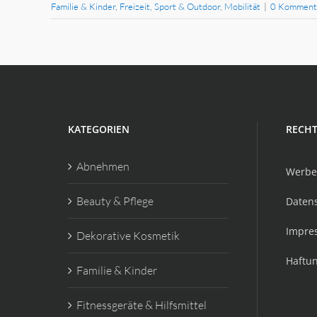
Familie & Kinder
,
Freizeit, Sport & Outdoor
,
Mobilität
|
0 Komment
KATEGORIEN
RECHT
Abnehmen
Werbe
Beauty & Pflege
Daten
Impre
Dekorative Kosmetik
Haftu
Familie & Kinder
Fitnessgeräte & Hilfsmittel