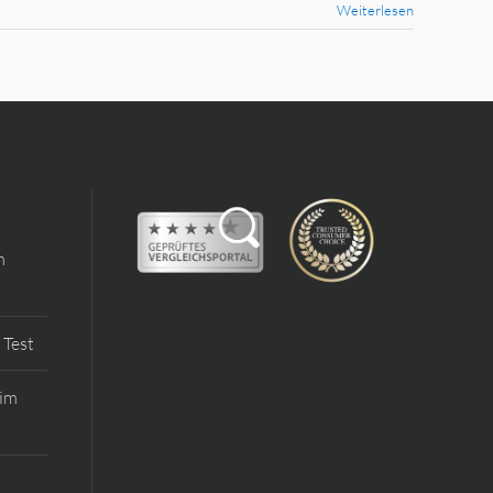
Weiterlesen
m
 Test
 im