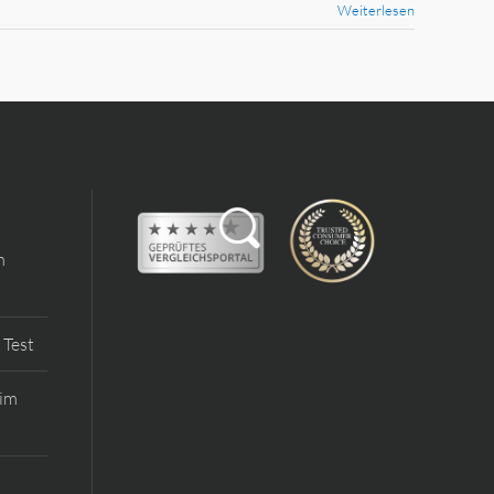
Weiterlesen
m
 Test
 im