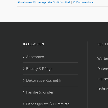
Abnehmen
,
Fitnessgeräte & Hilfsmittel
|
0 Kommentare
KATEGORIEN
RECHT
Abnehmen
Werbe
Beauty & Pflege
Daten
Impre
Dekorative Kosmetik
Haftu
Familie & Kinder
Fitnessgeräte & Hilfsmittel