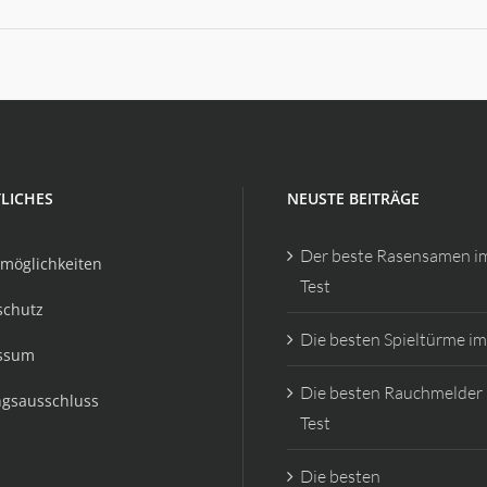
LICHES
NEUSTE BEITRÄGE
Der beste Rasensamen i
möglichkeiten
Test
schutz
Die besten Spieltürme im
ssum
Die besten Rauchmelder
ngsausschluss
Test
Die besten