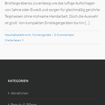
Brotteige ebenso zuverlässig wie das luftige Aufschlagen
von Sahne oder Eiweiß und sorgen für gleichmäßig gerührte
Teigmassen ohne mühsame Handarbeit. Doch die Auswahl
ist groß: Von kompakten Einsteigergeräten bis hin [...]
Haushaltselektronik
,
Küchengeräte
|
0 Kommentare
Weiterlesen
KATEGORIEN
Abnehmen
Beauty & Pflege