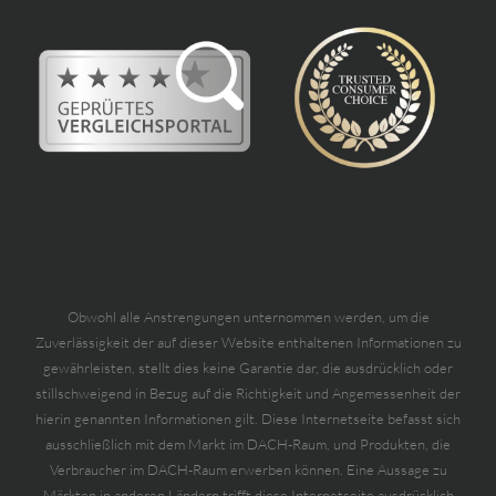
Obwohl alle Anstrengungen unternommen werden, um die
Zuverlässigkeit der auf dieser Website enthaltenen Informationen zu
gewährleisten, stellt dies keine Garantie dar, die ausdrücklich oder
stillschweigend in Bezug auf die Richtigkeit und Angemessenheit der
hierin genannten Informationen gilt. Diese Internetseite befasst sich
ausschließlich mit dem Markt im DACH-Raum, und Produkten, die
Verbraucher im DACH-Raum erwerben können. Eine Aussage zu
Märkten in anderen Ländern trifft diese Internetseite ausdrücklich