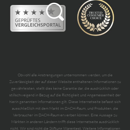
Obwohl alle Anstrengungen unternommen werden, um die
Zuverlässigkeit der auf dieser Website enthaltenen Informationen zu
gewährleisten, stellt dies keine Garantie dar, die ausdrücklich oder
stillschweigend in Bezug auf die Richtigkeit und Angemessenheit der
hierin genannten Informationen gilt. Diese Internetseite befasst sich
ausschließlich mit dem Markt im DACH-Raum, und Produkten, die
Verbraucher im DACH-Raum erwerben können. Eine Aussage zu
Märkten in anderen Ländern trifft diese Internetseite ausdrücklich
nicht. Wir sind nicht die Stiftung Warentest. Weitere Informationen