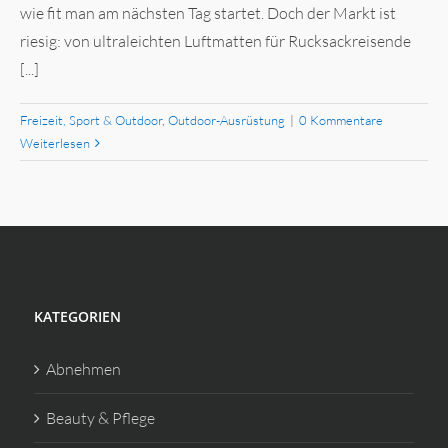
wie fit man am nächsten Tag startet. Doch der Markt ist
riesig: von ultraleichten Luftmatten für Rucksackreisende
[...]
Freizeit, Sport & Outdoor
,
Outdoor-Ausrüstung
|
0 Kommentare
Weiterlesen
KATEGORIEN
Abnehmen
Beauty & Pflege