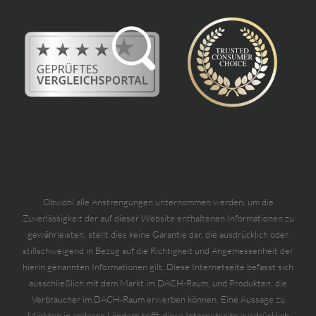
Obwohl alle Anstrengungen unternommen werden, um die
Zuverlässigkeit der auf dieser Website enthaltenen Informationen zu
gewährleisten, stellt dies keine Garantie dar, die ausdrücklich oder
stillschweigend in Bezug auf die Richtigkeit und Angemessenheit der
hierin genannten Informationen gilt. Diese Internetseite befasst sich
ausschließlich mit dem Markt im DACH-Raum, und Produkten, die
Verbraucher im DACH-Raum erwerben können. Eine Aussage zu
Märkten in anderen Ländern trifft diese Internetseite ausdrücklich