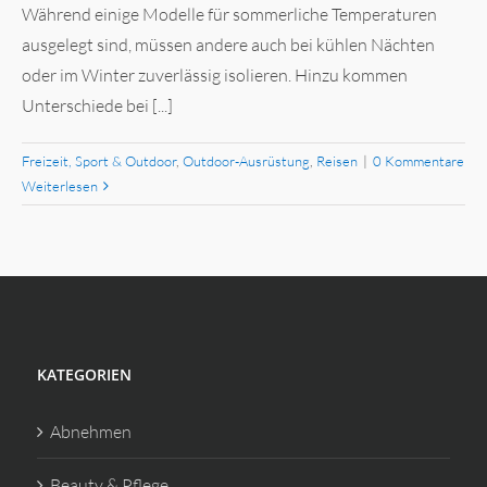
Während einige Modelle für sommerliche Temperaturen
ausgelegt sind, müssen andere auch bei kühlen Nächten
oder im Winter zuverlässig isolieren. Hinzu kommen
Unterschiede bei [...]
Freizeit, Sport & Outdoor
,
Outdoor-Ausrüstung
,
Reisen
|
0 Kommentare
Weiterlesen
KATEGORIEN
Abnehmen
Beauty & Pflege