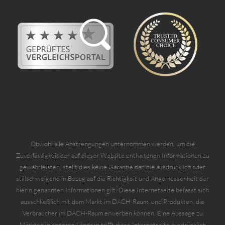
Obwohl alle Anstrengungen unternommen werden, um die
Zuverlässigkeit der auf dieser Website enthaltenen Informationen zu
gewährleisten, stellt dies keine Garantie dar, die ausdrücklich oder
stillschweigend in Bezug auf die Richtigkeit und Angemessenheit der
hierin genannten Informationen gilt. Diese Internetseite befasst sich
ausschließlich mit dem Markt im DACH-Raum, und Produkten, die
Verbraucher im DACH-Raum erwerben können. Eine Aussage zu
Märkten in anderen Ländern trifft diese Internetseite ausdrücklich