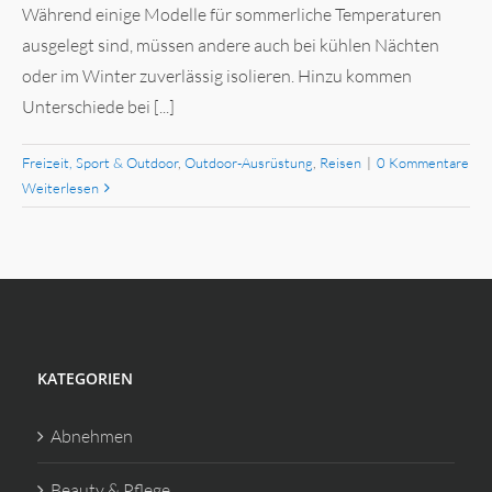
Während einige Modelle für sommerliche Temperaturen
ausgelegt sind, müssen andere auch bei kühlen Nächten
oder im Winter zuverlässig isolieren. Hinzu kommen
Unterschiede bei [...]
Freizeit, Sport & Outdoor
,
Outdoor-Ausrüstung
,
Reisen
|
0 Kommentare
Weiterlesen
KATEGORIEN
Abnehmen
Beauty & Pflege