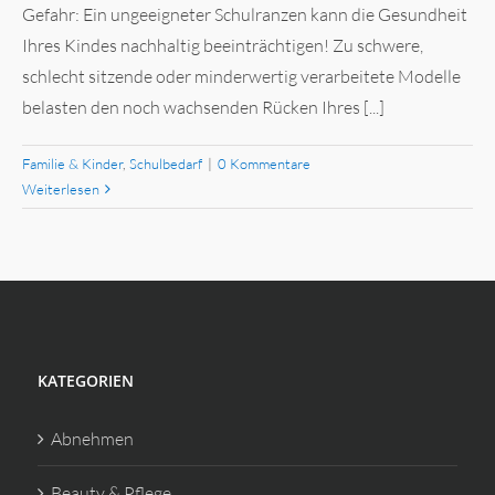
Gefahr: Ein ungeeigneter Schulranzen kann die Gesundheit
Ihres Kindes nachhaltig beeinträchtigen! Zu schwere,
schlecht sitzende oder minderwertig verarbeitete Modelle
belasten den noch wachsenden Rücken Ihres [...]
Familie & Kinder
,
Schulbedarf
|
0 Kommentare
Weiterlesen
KATEGORIEN
Abnehmen
Beauty & Pflege