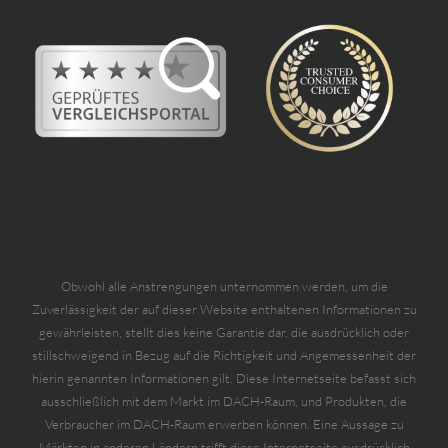
Obwohl alle Anstrengungen unternommen werden, um die
Zuverlässigkeit der auf dieser Website enthaltenen Informationen zu
gewährleisten, stellt dies keine Garantie dar, die ausdrücklich oder
stillschweigend in Bezug auf die Richtigkeit und Angemessenheit der
hierin genannten Informationen gilt. Diese Internetseite befasst sich
ausschließlich mit dem Markt im DACH-Raum, und Produkten, die
Verbraucher im DACH-Raum erwerben können. Eine Aussage zu
Märkten in anderen Ländern trifft diese Internetseite ausdrücklich