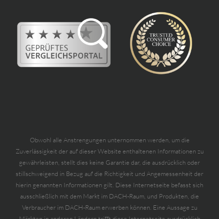
Obwohl alle Anstrengungen unternommen werden, um die
Zuverlässigkeit der auf dieser Website enthaltenen Informationen zu
gewährleisten, stellt dies keine Garantie dar, die ausdrücklich oder
stillschweigend in Bezug auf die Richtigkeit und Angemessenheit der
hierin genannten Informationen gilt. Diese Internetseite befasst sich
ausschließlich mit dem Markt im DACH-Raum, und Produkten, die
Verbraucher im DACH-Raum erwerben können. Eine Aussage zu
Märkten in anderen Ländern trifft diese Internetseite ausdrücklich