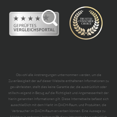
Obwohl alle Anstrengungen unternommen werden, um die
Zuverlässigkeit der auf dieser Website enthaltenen Informationen zu
gewährleisten, stellt dies keine Garantie dar, die ausdrücklich oder
stillschweigend in Bezug auf die Richtigkeit und Angemessenheit der
hierin genannten Informationen gilt. Diese Internetseite befasst sich
ausschließlich mit dem Markt im DACH-Raum, und Produkten, die
Verbraucher im DACH-Raum erwerben können. Eine Aussage zu
Märkten in anderen Ländern trifft diese Internetseite ausdrücklich