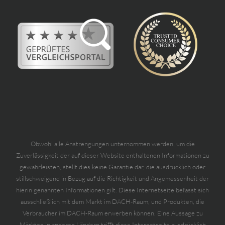
Obwohl alle Anstrengungen unternommen werden, um die
Zuverlässigkeit der auf dieser Website enthaltenen Informationen zu
gewährleisten, stellt dies keine Garantie dar, die ausdrücklich oder
stillschweigend in Bezug auf die Richtigkeit und Angemessenheit der
hierin genannten Informationen gilt. Diese Internetseite befasst sich
ausschließlich mit dem Markt im DACH-Raum, und Produkten, die
Verbraucher im DACH-Raum erwerben können. Eine Aussage zu
Märkten in anderen Ländern trifft diese Internetseite ausdrücklich