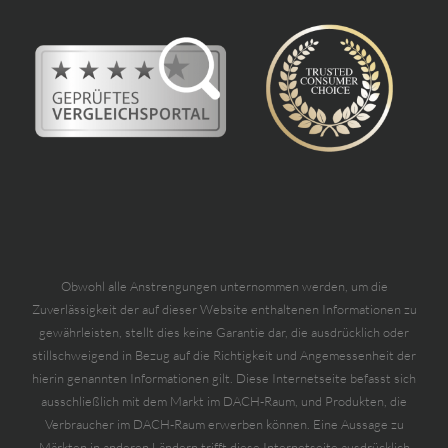
Obwohl alle Anstrengungen unternommen werden, um die
Zuverlässigkeit der auf dieser Website enthaltenen Informationen zu
gewährleisten, stellt dies keine Garantie dar, die ausdrücklich oder
stillschweigend in Bezug auf die Richtigkeit und Angemessenheit der
hierin genannten Informationen gilt. Diese Internetseite befasst sich
ausschließlich mit dem Markt im DACH-Raum, und Produkten, die
Verbraucher im DACH-Raum erwerben können. Eine Aussage zu
Märkten in anderen Ländern trifft diese Internetseite ausdrücklich