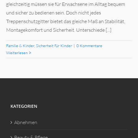
gleichzeitig müssen sie für Erwachsene im Alltag bequem
und sicher zu bedienen sein. Doch nicht jedes
Treppenschutzgitter bietet das gleiche Maß an Stabilität,
Montagekomfort und Sicherheit. Unterschiede [...]
Familie & Kinder
,
Sicherheit für Kinder
|
0 Kommentare
Weiterlesen
KATEGORIEN
Abnehmen
Beauty & Pflege