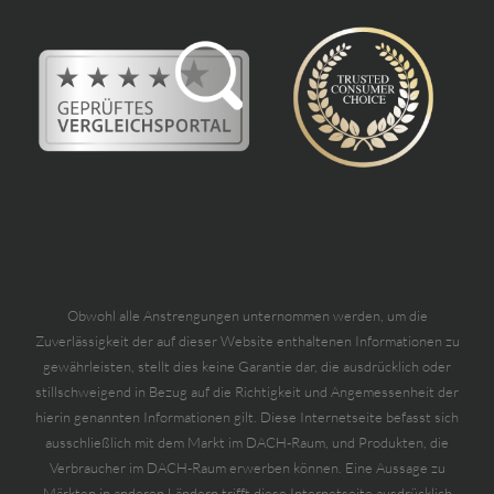
Obwohl alle Anstrengungen unternommen werden, um die
Zuverlässigkeit der auf dieser Website enthaltenen Informationen zu
gewährleisten, stellt dies keine Garantie dar, die ausdrücklich oder
stillschweigend in Bezug auf die Richtigkeit und Angemessenheit der
hierin genannten Informationen gilt. Diese Internetseite befasst sich
ausschließlich mit dem Markt im DACH-Raum, und Produkten, die
Verbraucher im DACH-Raum erwerben können. Eine Aussage zu
Märkten in anderen Ländern trifft diese Internetseite ausdrücklich