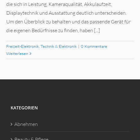
die sich in Leistung, Kameraqualität, Akkulaufzeit,
Displaytechnik und Ausstattung deutlich unterscheiden.
Um den Überblick zu behalten und das passende Gerät für
die eigenen Bedürfnisse zu finden, haben [...]
Freizeit-Elektronik
,
Technik & Elektronik
|
0 Kommentare
Weiterlesen
KATEGORIEN
Abnehmen
Beauty & Pflege