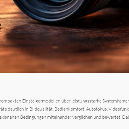
kompakten Einsteiger­modellen über leistungsstarke Systemkameras
räte deutlich in Bildqualität, Bedienkomfort, Autofokus, Video­f
axisnahen Bedingungen miteinander verglichen und bewertet. Dabei