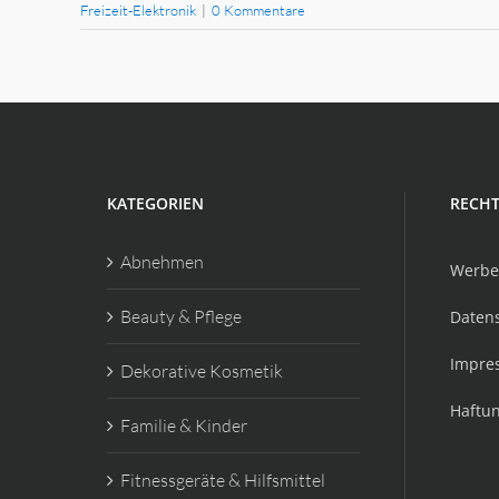
Freizeit-Elektronik
|
0 Kommentare
KATEGORIEN
RECHT
Abnehmen
Werbe
Beauty & Pflege
Daten
Impre
Dekorative Kosmetik
Haftu
Familie & Kinder
Fitnessgeräte & Hilfsmittel