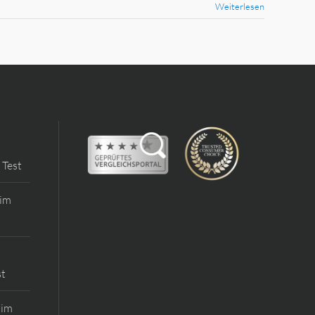
Weiterlesen
 Test
 im
st
 im