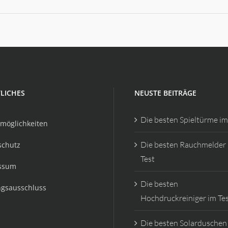
LICHES
NEUSTE BEITRÄGE
Die besten Spieltürme im
möglichkeiten
Die besten Rauchmelder
schutz
Test
ssum
Die besten
ngsausschluss
Hochdruckreiniger im Te
Die besten Solarduschen