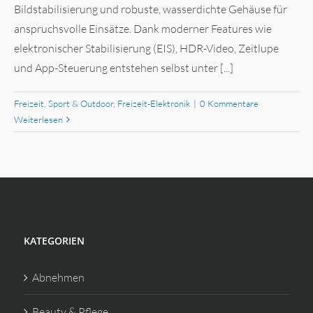
Bildstabilisierung und robuste, wasserdichte Gehäuse für
anspruchsvolle Einsätze. Dank moderner Features wie
elektronischer Stabilisierung (EIS), HDR-Video, Zeitlupe
und App-Steuerung entstehen selbst unter [...]
Freizeit, Sport & Outdoor
,
Freizeit-Elektronik
|
0 Kommentare
Weiterlesen
KATEGORIEN
Abnehmen
Beauty & Pflege