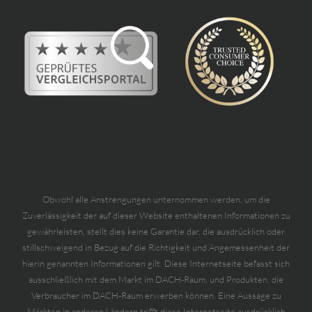
Obwohl alle Anstrengungen unternommen werden, um die
Zuverlässigkeit der auf dieser Website enthaltenen Informationen zu
gewährleisten, stellt dies keine Garantie dar, die ausdrücklich oder
stillschweigend in Bezug auf die Richtigkeit und Angemessenheit der
hierin genannten Informationen gilt. Diese Internetseite befasst sich
ausschließlich mit dem Markt im DACH-Raum, und Produkten, die
Verbraucher im DACH-Raum erwerben können. Eine Aussage zu
Märkten in anderen Ländern trifft diese Internetseite ausdrücklich