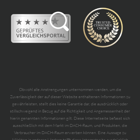
Obwohl alle Anstrengungen unternommen werden, um die
Zuverlässigkeit der auf dieser Website enthaltenen Informationen zu
gewährleisten, stellt dies keine Garantie dar, die ausdrücklich oder
stillschweigend in Bezug auf die Richtigkeit und Angemessenheit der
hierin genannten Informationen gilt. Diese Internetseite befasst sich
ausschließlich mit dem Markt im DACH-Raum, und Produkten, die
Verbraucher im DACH-Raum erwerben können. Eine Aussage zu
Märkten in anderen Ländern trifft diese Internetseite ausdrücklich