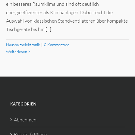
ein besseres Raumklima und sind oft deutlich
energieeffizienter als Klimaanlagen. Dabei reicht die
Auswahl von klassischen Standventilatoren über kompakte
Tischgeräte bis hin [...]
Haushaltselektronik
|
0 Kommentare
Weiterlesen
KATEGORIEN
Abnehmen
Beauty & Pflege