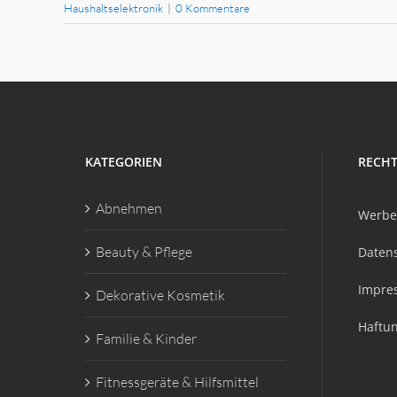
Haushaltselektronik
|
0 Kommentare
KATEGORIEN
RECHT
Abnehmen
Werbe
Beauty & Pflege
Daten
Impre
Dekorative Kosmetik
Haftu
Familie & Kinder
Fitnessgeräte & Hilfsmittel