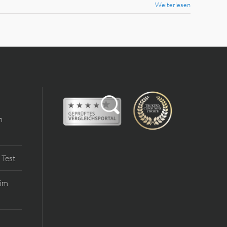
Weiterlesen
m
 Test
 im