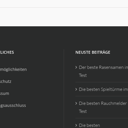
LICHES
NEUSTE BEITRÄGE
Der beste Rasensamen i
möglichkeiten
Test
schutz
Die besten Spieltürme im
ssum
Die besten Rauchmelder
ngsausschluss
Test
Die besten