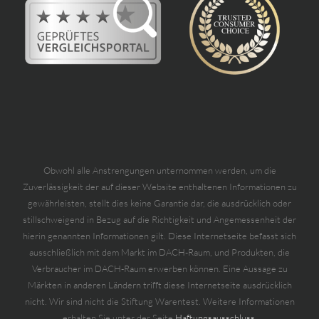
Obwohl alle Anstrengungen unternommen werden, um die
Zuverlässigkeit der auf dieser Website enthaltenen Informationen zu
gewährleisten, stellt dies keine Garantie dar, die ausdrücklich oder
stillschweigend in Bezug auf die Richtigkeit und Angemessenheit der
hierin genannten Informationen gilt. Diese Internetseite befasst sich
ausschließlich mit dem Markt im DACH-Raum, und Produkten, die
Verbraucher im DACH-Raum erwerben können. Eine Aussage zu
Märkten in anderen Ländern trifft diese Internetseite ausdrücklich
nicht. Wir sind nicht die Stiftung Warentest. Weitere Informationen
erhalten Sie unter der Seite
Haftungsausschluss.