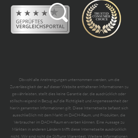
Obwohl alle Anstrengungen unternommen werden, um die
Zuverlässigkeit der auf dieser Website enthaltenen Informationen zu
gewährleisten, stellt dies keine Garantie dar, die ausdrücklich oder
stillschweigend in Bezug auf die Richtigkeit und Angemessenheit der
hierin genannten Informationen gilt. Diese Internetseite befasst sich
ausschließlich mit dem Markt im DACH-Raum, und Produkten, die
Verbraucher im DACH-Raum erwerben können. Eine Aussage zu
Märkten in anderen Ländern trifft diese Internetseite ausdrücklich
nicht. Wir sind nicht die Stiftung Warentest. Weitere Informationen