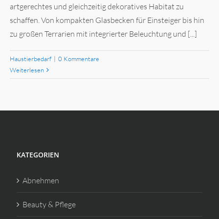
artgerechtes und gleichzeitig dekoratives Habitat zu
schaffen. Von kompakten Glasbecken für Einsteiger bis hin
zu großen Terrarien mit integrierter Beleuchtung und [...]
Haustierbedarf
|
0 Kommentare
Weiterlesen
KATEGORIEN
Abnehmen
Beauty & Pflege