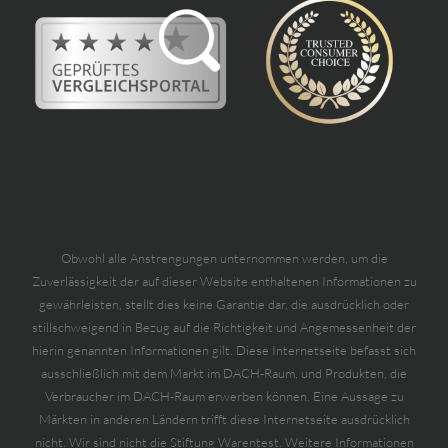
Obwohl alle Anstrengungen unternommen werden, um die
Zuverlässigkeit der auf dieser Website enthaltenen Informationen zu
gewährleisten, stellt dies keine Garantie dar, die ausdrücklich oder
stillschweigend in Bezug auf die Richtigkeit und Angemessenheit der
hierin genannten Informationen gilt. Diese Internetseite befasst sich
ausschließlich mit dem Markt im DACH-Raum, und Produkten, die
Verbraucher im DACH-Raum erwerben können. Eine Aussage zu
Märkten in anderen Ländern trifft diese Internetseite ausdrücklich
nicht. Wir sind nicht die Stiftung Warentest. Weitere Informationen