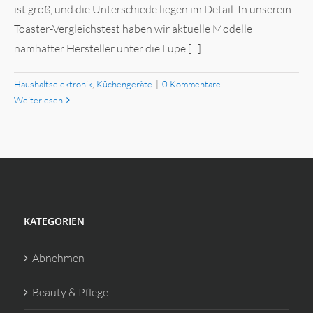
ist groß, und die Unterschiede liegen im Detail. In unserem
Toaster-Vergleichstest haben wir aktuelle Modelle
namhafter Hersteller unter die Lupe [...]
Haushaltselektronik
,
Küchengeräte
|
0 Kommentare
Weiterlesen
KATEGORIEN
Abnehmen
Beauty & Pflege