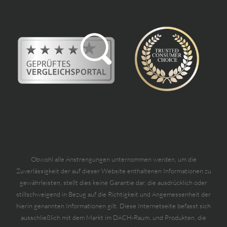
Obwohl alle Anstrengungen unternommen werden, um die
Zuverlässigkeit der auf dieser Website enthaltenen Informationen zu
gewährleisten, stellt dies keine Garantie dar, die ausdrücklich oder
stillschweigend in Bezug auf die Richtigkeit und Angemessenheit der
hierin genannten Informationen gilt. Diese Internetseite befasst sich
ausschließlich mit dem Markt im DACH-Raum, und Produkten, die