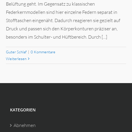
Belüftung geht. Im Gegensatz zu klassischen
Federkernmodellen sind hier einzelne Federn separat in
Stofftaschen eingenäht. Dadurch reagieren sie gezielt auf
Druck und passen sich den Körperkonturen präziser an,
besonders im Schulter- und Hüftbereich. Durch [...]
Guter Schlaf
|
0 Kommentare
Weiterlesen
KATEGORIEN
Abnehmen