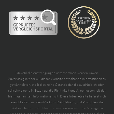
Obwohl alle Anstrengungen unternommen werden, um die
Zuverlässigkeit der auf dieser Website enthaltenen Informationen zu
gewährleisten, stellt dies keine Garantie dar, die ausdrücklich oder
stillschweigend in Bezug auf die Richtigkeit und Angemessenheit der
hierin genannten Informationen gilt. Diese Internetseite befasst sich
ausschließlich mit dem Markt im DACH-Raum, und Produkten, die
Verbraucher im DACH-Raum erwerben können. Eine Aussage zu
Märkten in anderen Ländern trifft diese Internetseite ausdrücklich