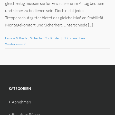
gleichzeitig müssen sie für Erwachsene im Alltag bequem
und sicher zu bedienen sein. Doch nicht jedes
Treppenschutzgitter bietet das gleiche Maß an Stabilität,
Montagekomfort und Sicherheit. Unterschiede [...]
Familie & Kinder
,
Sicherheit für Kinder
|
0 Kommentare
Weiterlesen
KATEGORIEN
Abnehmen
Beauty & Pflege