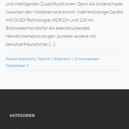
und intelligenten Zusatzfunktionen. Doch die Unterschiede
zwischen den Modellen sind enorm: Während einige Geräte
mit OLED-Technologie, HDR10+ und 120 Hz-
Bildwiederholrate für ein beeindruckendes
Heimkinoerlebnis sorgen, punkten andere mit
benutzerfreundlichen [...]
Freizeit-Elektronik
,
Technik & Elektronik
|
0 Kommentare
Weiterlesen
KATEGORIEN