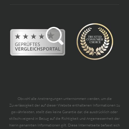
Obwohl alle Anstrengungen unternommen werden, um die
Zuverlässigkeit der auf dieser Website enthaltenen Informationen zu
gewährleisten, stellt dies keine Garantie dar, die ausdrücklich oder
stillschweigend in Bezug auf die Richtigkeit und Angemessenheit der
hierin genannten Informationen gilt. Diese Internetseite befasst sich