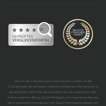
Obwohl alle Anstrengungen unternommen werden, um die
Zuverlässigkeit der auf dieser Website enthaltenen Informationen zu
gewährleisten, stellt dies keine Garantie dar, die ausdrücklich oder
stillschweigend in Bezug auf die Richtigkeit und Angemessenheit der
hierin genannten Informationen gilt. Diese Internetseite befasst sich