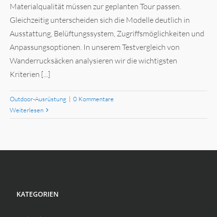
Materialqualität müssen zur geplanten Tour passen.
Gleichzeitig unterscheiden sich die Modelle deutlich in
Ausstattung, Belüftungssystem, Zugriffsmöglichkeiten und
Anpassungsoptionen. In unserem Testvergleich von
Wanderrucksäcken analysieren wir die wichtigsten
Kriterien [...]
Outdoor-Ausrüstung
|
0 Kommentare
Weiterlesen
KATEGORIEN