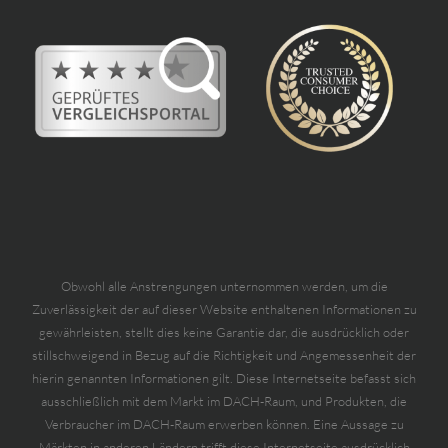
Obwohl alle Anstrengungen unternommen werden, um die
Zuverlässigkeit der auf dieser Website enthaltenen Informationen zu
gewährleisten, stellt dies keine Garantie dar, die ausdrücklich oder
stillschweigend in Bezug auf die Richtigkeit und Angemessenheit der
hierin genannten Informationen gilt. Diese Internetseite befasst sich
ausschließlich mit dem Markt im DACH-Raum, und Produkten, die
Verbraucher im DACH-Raum erwerben können. Eine Aussage zu
Märkten in anderen Ländern trifft diese Internetseite ausdrücklich