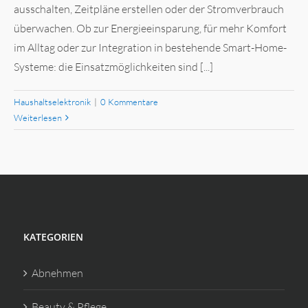
ausschalten, Zeitpläne erstellen oder der Stromverbrauch
überwachen. Ob zur Energieeinsparung, für mehr Komfort
im Alltag oder zur Integration in bestehende Smart-Home-
Systeme: die Einsatzmöglichkeiten sind [...]
Haushaltselektronik
|
0 Kommentare
Weiterlesen
KATEGORIEN
Abnehmen
Beauty & Pflege